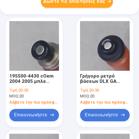
Δώστε τις απαιτήσεις σας
195500-4430 cOem
Γρήγορο μετρό
2004 2005 μπλε
βάσεων DLX GA
κόκκινος κίτρινος
Chevrolet εγχυτήρων
Τιμή:
20-30
Τιμή:
20-30
αντικατάστασης
1.3L καυσίμων Chevy
MOQ:
20
MOQ:
20
εγχυτήρων καυσίμων
Suzuki DENSO
Denso Mazda Rx8
195500-3260 1998-
Λάβετε την πιο πρόσφατη τιμή
Λάβετε την πιο πρόσφατη τιμή
2001
Επικοινωνήστε
Επικοινωνήστε