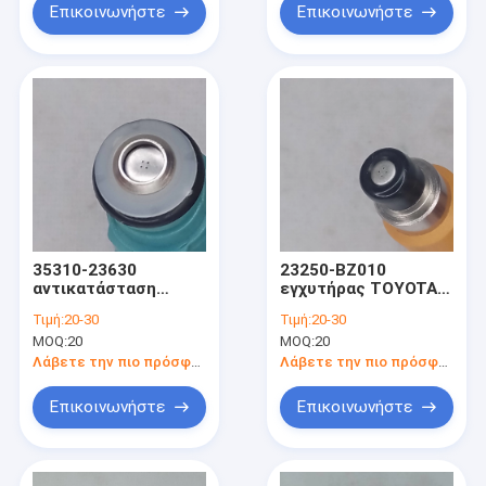
Επικοινωνήστε
Επικοινωνήστε
35310-23630
23250-BZ010
αντικατάσταση
εγχυτήρας TOYOTA
εγχυτήρων καυσίμων
DAIHATSU MATERIA
Τιμή:
20-30
Τιμή:
20-30
της Hyundai Sonata
ASIA/NA εσπευσμένο
MOQ:
20
MOQ:
20
του 2006 της Kia
1.5L 3SZ 2008-2009
Cerato 2008 μερών
καυσίμων της Toyota
Λάβετε την πιο πρόσφατη τιμή
Λάβετε την πιο πρόσφατη τιμή
εγχυτήρων DENSO
Denso
Επικοινωνήστε
Επικοινωνήστε