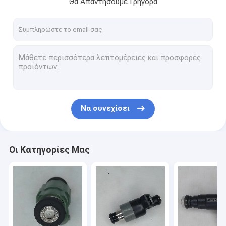
Θα Απαντήσουμε Γρήγορα
Γύρος εργοστασίων
Ποιοτικός έλεγχος
Μας ελάτε σε επαφή με
Ζητήστε ένα απόσπασμα
Να συνεχίσει
Εγχυτήρες καυσίμων αυτοκινήτων
Εγχυτήρας καυσίμων Bosch
Οι Κατηγορίες Μας
Εγχυτήρας καυσίμων Marelli Magneti
Εγχυτήρας καυσίμων των ΔΕΛΦΩΝ
Εγχυτήρας καυσίμων DENSO