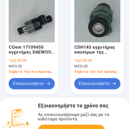
COem 17109450
CDH145 εγχυτήρας
εγχυτήρες DAEWOO
καυσίμων της
Nexia Lanos Espero
Mitsubishi Outlander
Τιμή:
20-30
Τιμή:
20-30
Nubira καυσίμων της
του 2003
MOQ:
20
MOQ:
20
Daewoo Lanos 1,5
ακροφυσίων V73
1,6 16V
4G69 2.4L Grandis
Λάβετε την πιο πρόσφατη τιμή
Λάβετε την πιο πρόσφατη τιμή
2014 εγχυτήρων
καυσίμων
Επικοινωνήστε
Επικοινωνήστε
αυτοκινήτων
Εξοικονομήστε το χρόνο σας
Ας επικοινωνήσουμε μαζί σας με τα
καλύτερα προϊόντα.