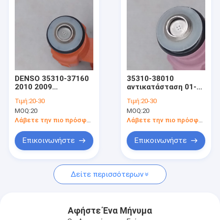
DENSO 35310-37160
35310-38010
2010 2009
αντικατάσταση 01-05
αντικατάσταση
βέλτιστα 2.4L
Τιμή:
20-30
Τιμή:
20-30
Elantra KIA 1.6L
εγχυτήρων καυσίμων
MOQ:
20
MOQ:
20
εγχυτήρων καυσίμων
της Hyundai Sonata
έμφασης 2004
DENSO 99-05 2005
Λάβετε την πιο πρόσφατη τιμή
Λάβετε την πιο πρόσφατη τιμή
Hyundai
της Kia
Επικοινωνήστε
Επικοινωνήστε
Σπίτι
Δείτε περισσότερων
Προϊόντα
Περίπου εμείς
Αφήστε Ένα Μήνυμα